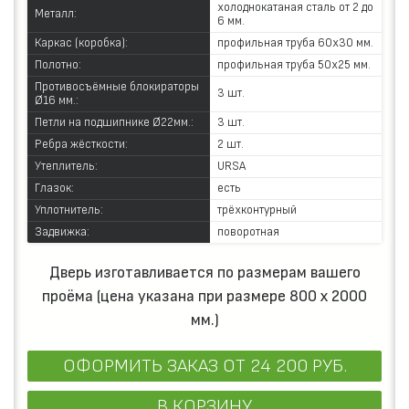
холоднокатаная сталь от 2 до
Металл:
6 мм.
Каркас (коробка):
профильная труба 60х30 мм.
Полотно:
профильная труба 50х25 мм.
Противосъёмные блокираторы
3 шт.
Ø16 мм.:
Петли на подшипнике Ø22мм.:
3 шт.
Ребра жёсткости:
2 шт.
Утеплитель:
URSA
Глазок:
есть
Уплотнитель:
трёхконтурный
Задвижка:
поворотная
Дверь изготавливается по размерам вашего
проёма (цена указана при размере 800 х 2000
мм.)
ОФОРМИТЬ ЗАКАЗ
ОТ 24 200 РУБ.
В КОРЗИНУ