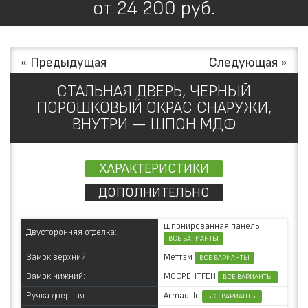
от
24 200
руб.
« Предыдущая
Следующая »
СТАЛЬНАЯ ДВЕРЬ, ЧЕРНЫЙ
ПОРОШКОВЫЙ ОКРАС СНАРУЖИ,
ВНУТРИ — ШПОН МДФ
ХАРАКТЕРИСТИКИ
ДОПОЛНИТЕЛЬНО
шпонированная панель
Двусторонняя отделка:
ВСЕ ВАРИАНТЫ
Меттэм
Замок верхний:
ВСЕ ВАРИАНТЫ
МОСРЕНТГЕН
Замок нижний:
ВСЕ ВАРИАНТЫ
Armadillo
Ручка дверная:
ВСЕ ВАРИАНТЫ